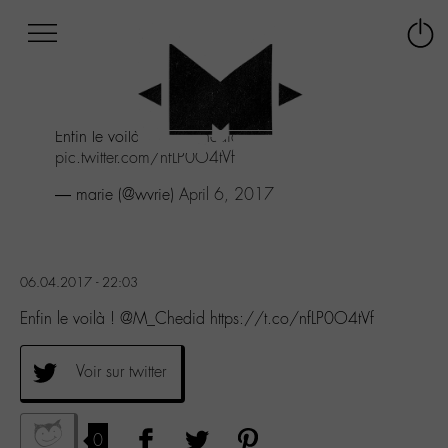
Afficher
Panneau de gestion des cookies
Labo
Connex
-
le
M-
menu
Aller
Enfin le voilà !
@M_Chedid
au
pic.twitter.com/nfLP0O4tVf
menu
Aller
— marie (@wvrie)
April 6, 2017
au
contenu
Aller
à
06.04.2017 - 22:03
la
recherche
Enfin le voilà ! @M_Chedid https://t.co/nfLP0O4tVf
Voir sur twitter
0