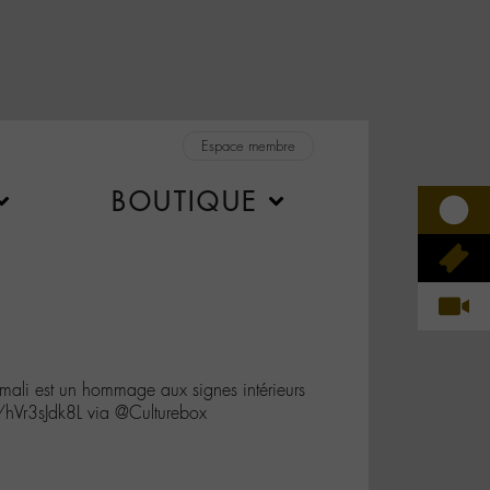
Espace membre
BOUTIQUE
mali est un hommage aux signes intérieurs
o/hVr3sJdk8L via @Culturebox