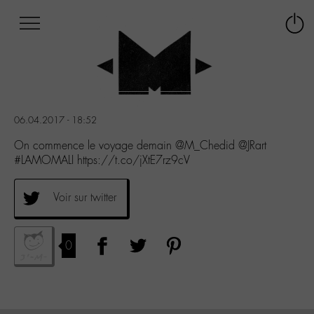
Afficher
Panneau de gestion des cookies
Labo
Connex
-
le
M-
menu
Aller
au
menu
06.04.2017 - 18:52
Aller
au
On commence le voyage demain @M_Chedid @JRart
contenu
#LAMOMALI https://t.co/jXtE7rz9cV
Aller
à
Voir sur twitter
la
recherche
0