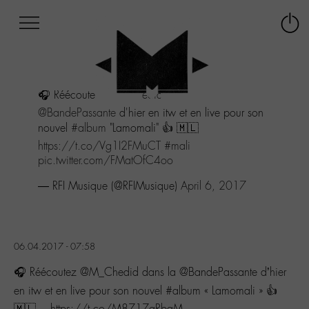
Afficher
Panneau de gestion des cookies
Labo
Connex
-
le
M-
menu
Aller
🎧 Réécoutez
@M_Chedid
dans la
au
menu
@BandePassante
d'hier en itw et en live pour son
Aller
nouvel
#album
"Lamomali" 👍 🇲🇱
au
https://t.co/Vg1I2FMuCT
#mali
contenu
pic.twitter.com/FMatOfC4oo
Aller
à
— RFI Musique (@RFIMusique)
April 6, 2017
la
recherche
06.04.2017 - 07:58
🎧 Réécoutez @M_Chedid dans la @BandePassante d’hier
en itw et en live pour son nouvel #album « Lamomali » 👍
🇲🇱… https://t.co/M8717qRbaM