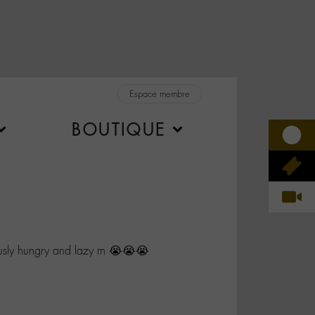
Espace membre
BOUTIQUE
ously hungry and lazy rn 😭😭😭