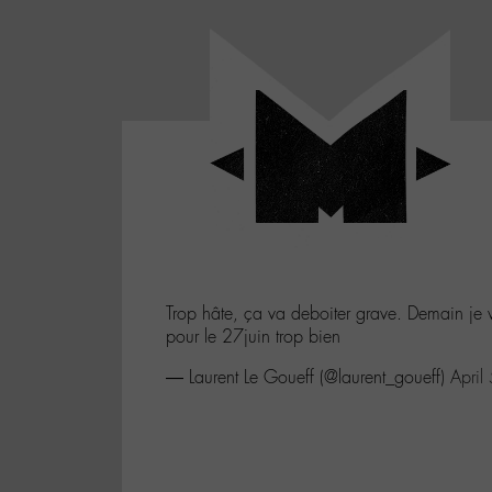
Panneau de gestion des cookies
LABO
-
Aller
Laboratoire
au
poétique
M-
menu
et
musical
Aller
autour
au
de
contenu
l'univers
Aller
de
-
à
M-
Trop hâte, ça va deboiter grave. Demain je 
la
pour le 27juin trop bien
recherche
— Laurent Le Goueff (@laurent_goueff)
April