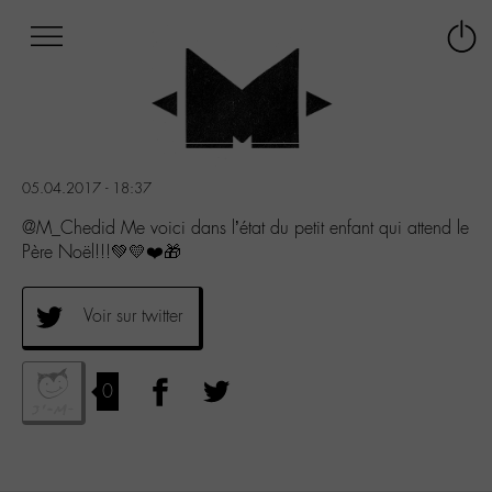
Afficher
Panneau de gestion des cookies
Labo
Connex
-
le
M-
menu
Aller
au
menu
05.04.2017 - 18:37
Aller
au
@M_Chedid Me voici dans l’état du petit enfant qui attend le
contenu
Père Noël!!!💚💛❤️🎁
Aller
à
la
Voir sur twitter
recherche
0