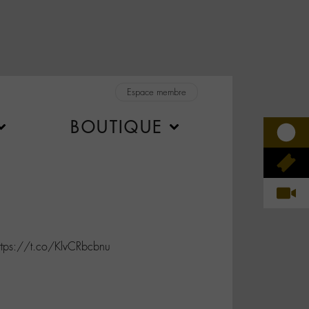
Espace membre
BOUTIQUE
ttps://t.co/KlvCRbcbnu