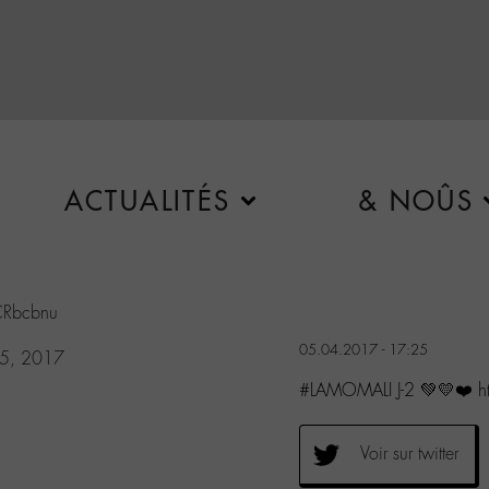
ACTUALITÉS
& NOÛS
vCRbcbnu
05.04.2017 - 17:25
l 5, 2017
#LAMOMALI J-2 💚💛❤️ h
Voir sur twitter