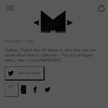
Afficher
Panneau de gestion des cookies
Labo
Connex
-
le
M-
menu
Aller
au
menu
05.04.2017 - 16:00
Aller
au
Matthieu Chedid alias -M- réalise un vieux rêve avec son
contenu
nouvel album malien « Lamomali ». Fruit d’un dialogue
Aller
entre… https://t.co/yMeFR4QeVC
à
la
Voir sur twitter
recherche
0