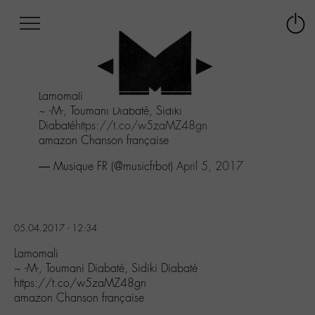
Afficher
Panneau de gestion des cookies
Labo
Connex
-
le
M-
menu
Aller
Lamomali
au
~ -M-, Toumani Diabaté, Sidiki
menu
Diabaté
https://t.co/w5zaMZ48gn
Aller
amazon Chanson française
au
contenu
— Musique FR (@musicfrbot)
April 5, 2017
Aller
à
la
recherche
05.04.2017 - 12:34
Lamomali
~ -M-, Toumani Diabaté, Sidiki Diabaté
https://t.co/w5zaMZ48gn
amazon Chanson française