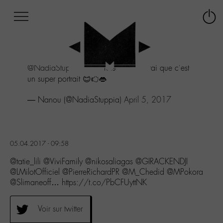
Afficher
Panneau de gestion des cookies
Labo
Connex
-
le
M-
menu
Aller
@NadiaStuppia
!tu as raison C'est vrai que c'est
au
un super portrait 😊🖒👄
menu
Aller
— Nanou (@NadiaStuppia)
April 5, 2017
au
contenu
Aller
à
la
05.04.2017 - 09:58
recherche
@tatie_lili @ViviFamily @nikosaliagas @GIRACKENDJI
@LMilotOfficiel @PierreRichardPR @M_Chedid @MPokora
@Slimaneoff… https://t.co/PbCFUyttNK
Voir sur twitter