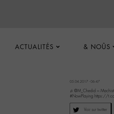
ACTUALITÉS
& NOÛS
05.04.2017 - 06:47
♫ @M_Chedid – Machista
#NowPlaying https://t
Voir sur twitter