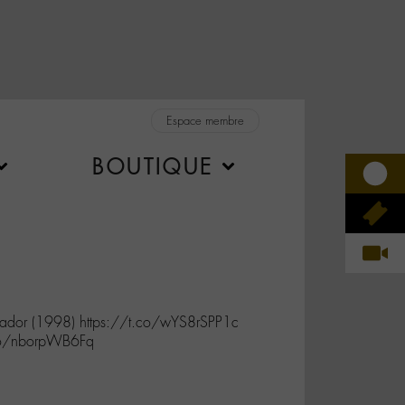
Espace membre
BOUTIQUE
dor (1998) https://t.co/wYS8rSPP1c
.co/nborpWB6Fq