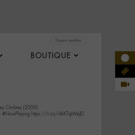
Espace membre
BOUTIQUE
es Ombres (2009)
c #NowPlaying https://t.co/dbKTqMdsJD