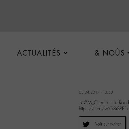
ACTUALITÉS
& NOÛS
03.04.2017 - 13:58
♫ @M_Chedid – Le Roi d
https://t.co/wYS8rSPP1
Voir sur twitter