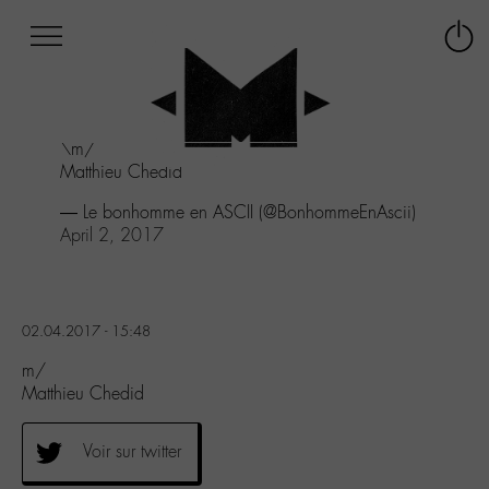
Afficher
Panneau de gestion des cookies
Labo
Connex
-
le
M-
menu
Aller
\m/
au
Matthieu Chedid
menu
Aller
— Le bonhomme en ASCII (@BonhommeEnAscii)
au
April 2, 2017
contenu
Aller
à
la
02.04.2017 - 15:48
recherche
m/
Matthieu Chedid
Voir sur twitter