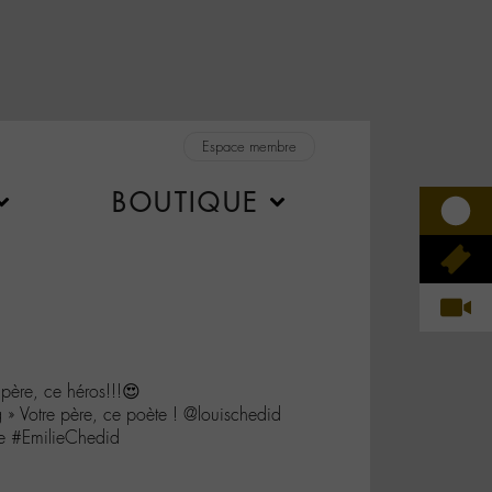
Espace membre
BOUTIQUE
re, ce héros!!!😍
» Votre père, ce poète ! @louischedid
 #EmilieChedid