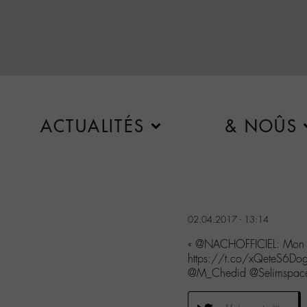
ACTUALITÉS
& NOÛS
02.04.2017 - 13:14
« @NACHOFFICIEL: Mon pè
https://t.co/xQeteS6Dog 
@M_Chedid @Selimspace