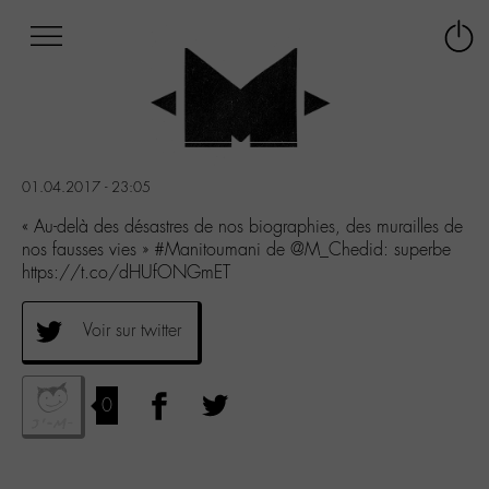
Afficher
Panneau de gestion des cookies
Labo
Connex
-
le
M-
menu
Aller
au
menu
01.04.2017 - 23:05
Aller
au
« Au-delà des désastres de nos biographies, des murailles de
contenu
nos fausses vies » #Manitoumani de @M_Chedid: superbe
Aller
https://t.co/dHUfONGmET
à
la
Voir sur twitter
recherche
0