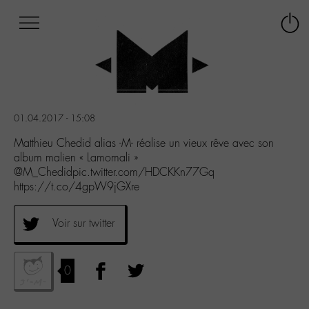
Afficher
Panneau de gestion des cookies
Labo
Connex
-
le
M-
menu
Aller
au
menu
01.04.2017 - 15:08
Aller
au
Matthieu Chedid alias -M- réalise un vieux rêve avec son
contenu
album malien « Lamomali »
Aller
@M_Chedidpic.twitter.com/HDCKKn77Gq
à
https://t.co/4gpW9jGXre
la
recherche
Voir sur twitter
0