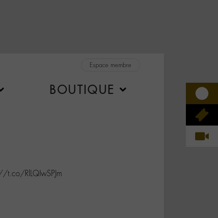
Espace membre
BOUTIQUE
://t.co/RlLQIwSPJm