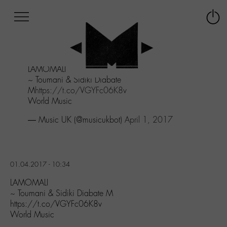
Afficher
Panneau de gestion des cookies
Labo
Connex
-
le
M-
menu
Aller
LAMOMALI
au
~ Toumani & Sidiki Diabate
menu
M
https://t.co/VGYFc06K8v
Aller
World Music
au
contenu
— Music UK (@musicukbot)
April 1, 2017
Aller
à
la
recherche
01.04.2017 - 10:34
LAMOMALI
~ Toumani & Sidiki Diabate M
https://t.co/VGYFc06K8v
World Music