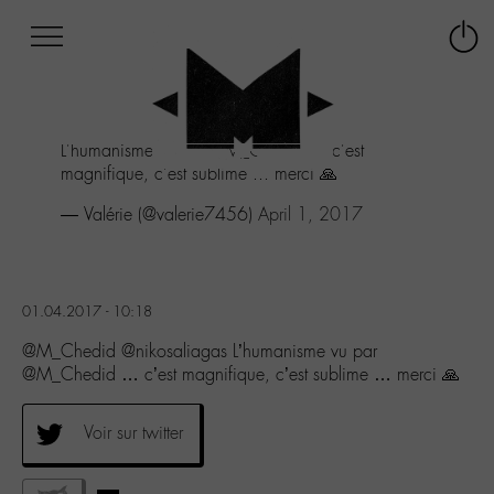
Afficher
Panneau de gestion des cookies
Labo
Connex
-
le
M-
menu
Aller
L'humanisme vu par
@M_Chedid
... c'est
au
magnifique, c'est sublime ... merci 🙏
menu
Aller
— Valérie (@valerie7456)
April 1, 2017
au
contenu
Aller
à
01.04.2017 - 10:18
la
recherche
@M_Chedid @nikosaliagas L’humanisme vu par
@M_Chedid … c’est magnifique, c’est sublime … merci 🙏
Voir sur twitter