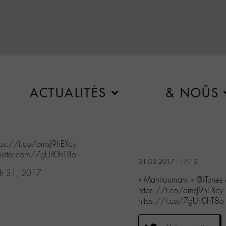
ACTUALITÉS
& NOÛS
tps://t.co/omsJ9hEXcy
twitter.com/7gUrI0hT8o
31.03.2017 - 17:12
h 31, 2017
« Manitoumani » @iTunes
https://t.co/omsJ9hEXcy
https://t.co/7gUrI0hT8o