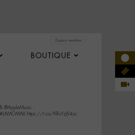
Espace membre
BOUTIQUE
 & @AppleMusic :
 #LAMOMALI https://t.co/KRxYzJV4yc