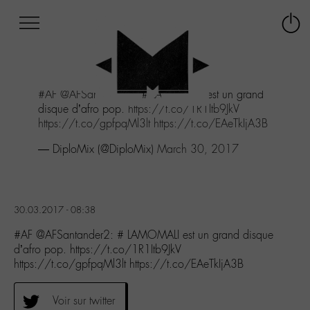
Afficher
Panneau de gestion des cookies
Labo
Connex
-
le
M-
menu
Aller
#AF
@AFSantander2
: # LAMOMALI est un grand
au
disque d’afro pop.
https://t.co/1R1Itb9JkV
menu
https://t.co/gpfpqMl3lt
https://t.co/EAeTkIjA3B
Aller
au
— DiploMix (@DiploMix)
March 30, 2017
contenu
Aller
à
la
30.03.2017 - 08:38
recherche
#AF @AFSantander2: # LAMOMALI est un grand disque
d’afro pop. https://t.co/1R1Itb9JkV
https://t.co/gpfpqMl3lt https://t.co/EAeTkIjA3B
Voir sur twitter