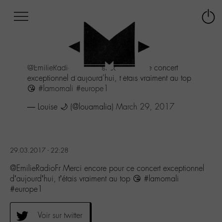
Afficher
Panneau de gestion des cookies
Labo
Connex
-
le
M-
menu
Aller
@EmilieRadioFr
Merci encore pour ce concert
au
exceptionnel d'aujourd'hui, t'étais vraiment au top
menu
😘
#lamomali
#europe1
Aller
au
— Louise 🌙 (@louamalia)
March 29, 2017
contenu
Aller
à
la
29.03.2017 - 22:28
recherche
@EmilieRadioFr Merci encore pour ce concert exceptionnel
d’aujourd’hui, t’étais vraiment au top 😘 #lamomali
#europe1
Voir sur twitter