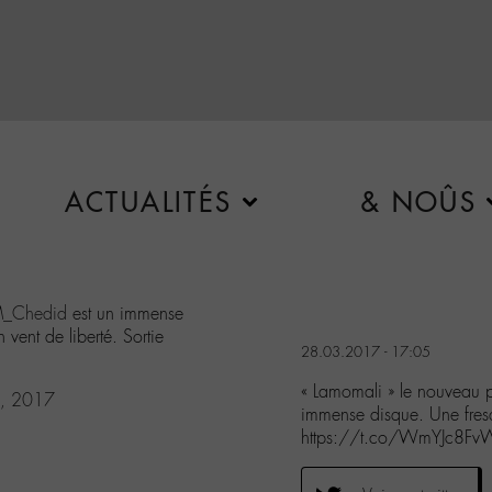
ACTUALITÉS
& NOÛS
_Chedid
est un immense
vent de liberté. Sortie
28.03.2017 - 17:05
« Lamomali » le nouveau p
, 2017
immense disque. Une fres
https://t.co/WmYJc8F