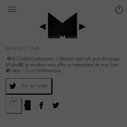
Afficher
Panneau de gestion des cookies
Labo
Connex
-
le
M-
menu
Aller
au
menu
28.03.2017 - 15:40
Aller
au
.@M_Chedid j’adooore✨ ! Mention spéciale pour la coupe
contenu
M’afro🤣! Je voudrais vous offrir un exemplaire de mon livre
Aller
🎁 https://t.co/HiWswiAxss
à
la
Voir sur twitter
recherche
0