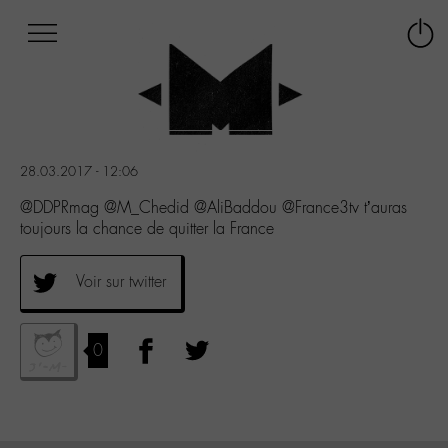
Afficher
Panneau de gestion des cookies
Labo
Connex
-
le
M-
menu
Aller
au
menu
28.03.2017 - 12:06
Aller
au
@DDPRmag @M_Chedid @AliBaddou @France3tv t’auras
contenu
toujours la chance de quitter la France
Aller
à
Voir sur twitter
la
recherche
0