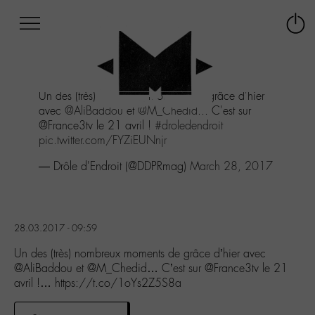
Afficher
Panneau de gestion des cookies
Labo
Connex
-
le
M-
menu
Aller
Un des (très) nombreux moments de grâce d'hier
au
avec
@AliBaddou
et
@M_Chedid
... C'est sur
menu
@France3tv le 21 avril !
#droledendroit
Aller
pic.twitter.com/FYZiEUNnjr
au
contenu
— Drôle d'Endroit (@DDPRmag)
March 28, 2017
Aller
à
la
recherche
28.03.2017 - 09:59
Un des (très) nombreux moments de grâce d’hier avec
@AliBaddou et @M_Chedid… C’est sur @France3tv le 21
avril !… https://t.co/1oYs2Z5S8a