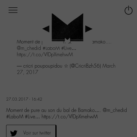
Afficher
Panneau de gestion des cookies
Labo
Connex
-
le
M-
menu
Aller
Moment de pure au son du bal de Bamako....
au
@m_chedid
#LaboM
#Live
…
menu
https://t.co/VfDpXmehwM
Aller
au
— cricri poupoupidou ☆ (@CricriBzh56)
March
contenu
27, 2017
Aller
à
la
recherche
27.03.2017 - 16:42
Moment de pure au son du bal de Bamako…. @m_chedid
#LaboM #Live… https://t.co/VfDpXmehwM
Voir sur twitter