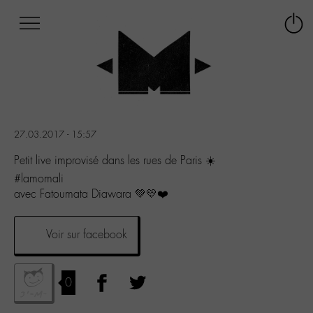
Afficher
Panneau de gestion des cookies
Labo
Connex
-
le
M-
menu
Aller
au
menu
Aller
27.03.2017 - 15:57
au
contenu
Petit live improvisé dans les rues de Paris ☀️
Aller
#lamomali
à
avec Fatoumata Diawara 💚💛❤️
la
recherche
Voir sur facebook
0