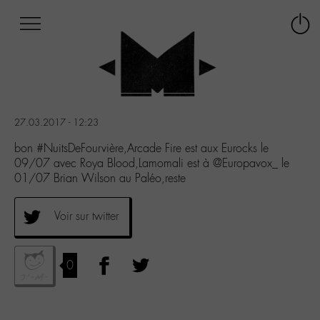
Afficher
Panneau de gestion des cookies
Labo
Connex
-
le
M-
menu
Aller
au
menu
27.03.2017 - 12:23
Aller
au
bon #NuitsDeFourvière,Arcade Fire est aux Eurocks le
contenu
09/07 avec Roya Blood,Lamomali est à @Europavox_ le
Aller
01/07 Brian Wilson au Paléo,reste
à
la
Voir sur twitter
recherche
0