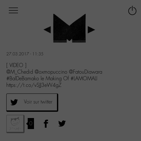
Afficher
Panneau de gestion des cookies
Labo
Connex
-
le
M-
menu
Aller
au
menu
27.03.2017 - 11:35
Aller
au
[ VIDEO ]
contenu
@M_Chedid @oxmopuccino @FatouDiawara
Aller
#BalDeBamako le Making Of #LAMOMALI
à
https://t.co/vSJJ3eW4gZ
la
recherche
Voir sur twitter
0