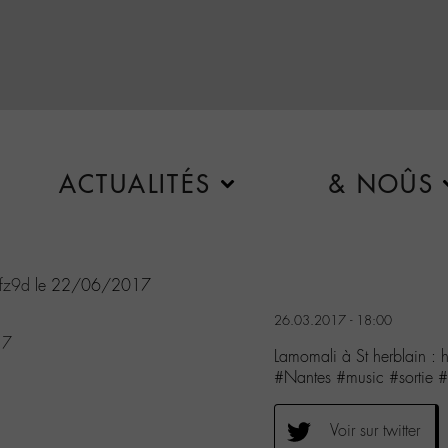
ACTUALITÉS
& NOÛS
vfz9d
le 22/06/2017
26.03.2017 - 18:00
17
Lamomali à St herblain :
#Nantes #music #sortie #
Voir sur twitter