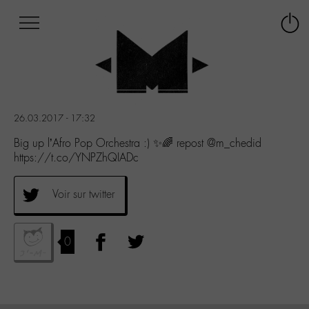
Afficher
Panneau de gestion des cookies
Labo
Connex
-
le
M-
menu
Aller
au
menu
26.03.2017 - 17:32
Aller
au
Big up l’Afro Pop Orchestra :) ✨🌈 repost @m_chedid
contenu
https://t.co/YNPZhQIADc
Aller
à
Voir sur twitter
la
recherche
0