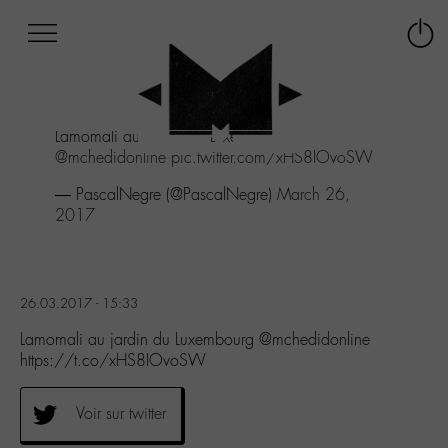
Afficher
Panneau de gestion des cookies
Labo
Connex
-
le
M-
menu
Aller
Lamomali au jardin du Luxembourg
au
@mchedidonline
pic.twitter.com/xHS8IOvoSW
menu
Aller
— PascalNegre (@PascalNegre)
March 26,
au
2017
contenu
Aller
à
la
26.03.2017 - 15:33
recherche
Lamomali au jardin du Luxembourg @mchedidonline
https://t.co/xHS8IOvoSW
Voir sur twitter