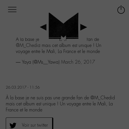
Afficher
Panneau de gestion des cookies
Labo
Connex
-
le
M-
menu
Aller
À la base je ne suis pas une grande fan de
au
@M_Chedid
mais cet album est unique ! Un
menu
voyage entre le Mali, La France et le monde
Aller
au
— Yaya (@Ms__Yawa)
March 26, 2017
contenu
Aller
à
la
26.03.2017 - 11:56
recherche
À la base je ne suis pas une grande fan de @M_Chedid
mais cet album est unique ! Un voyage entre le Mali, La
France et le monde
Voir sur twitter