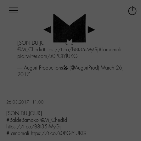
Afficher
Panneau de gestion des cookies
Labo
Connex
-
le
M-
menu
Aller
[SON DU JOUR]
#BaldeBamako
au
@M_Chedid
https://t.co/B8t35iMyGj
#Lamomali
menu
pic.twitter.com/s0PGiYlUKG
Aller
au
— Auguri Productions🎤 (@AuguriProd)
March 26,
contenu
2017
Aller
à
la
recherche
26.03.2017 - 11:00
[SON DU JOUR]
#BaldeBamako @M_Chedid
https://t.co/B8t35iMyGj
#Lamomali https://t.co/s0PGiYlUKG