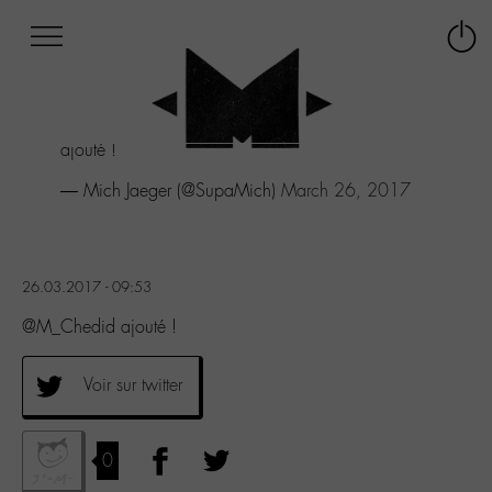
Afficher
Panneau de gestion des cookies
Labo
Connex
-
le
M-
menu
Aller
ajouté !
au
menu
— Mich Jaeger (@SupaMich)
March 26, 2017
Aller
au
contenu
Aller
26.03.2017 - 09:53
à
la
@M_Chedid ajouté !
recherche
Voir sur twitter
0