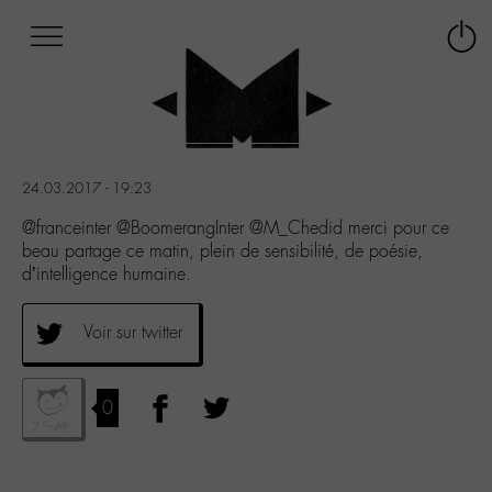
Afficher
Panneau de gestion des cookies
Labo
Connex
-
le
M-
menu
Aller
au
menu
24.03.2017 - 19:23
Aller
au
@franceinter @BoomerangInter @M_Chedid merci pour ce
contenu
beau partage ce matin, plein de sensibilité, de poésie,
Aller
d’intelligence humaine.
à
la
Voir sur twitter
recherche
0