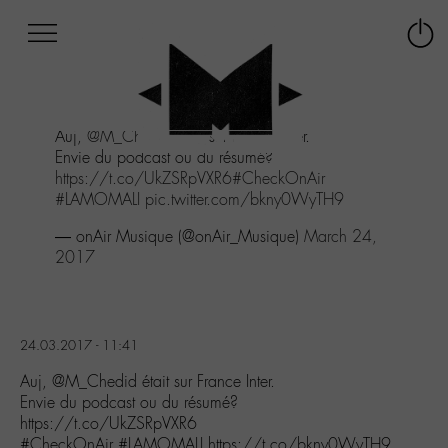
Afficher
Panneau de gestion des cookies
Labo
Connex
-
le
M-
menu
Aller
Auj,
@M_Chedid
était sur France Inter.
au
Envie du podcast ou du résumé?
menu
https://t.co/UkZSRpVXR6
#CheckOnAir
Aller
#LAMOMALI
pic.twitter.com/bkny0WyTH9
au
contenu
— onAir Musique (@onAir_Musique)
March 24,
Aller
2017
à
la
recherche
24.03.2017 - 11:41
Auj, @M_Chedid était sur France Inter.
Envie du podcast ou du résumé?
https://t.co/UkZSRpVXR6
#CheckOnAir #LAMOMALI https://t.co/bkny0WyTH9