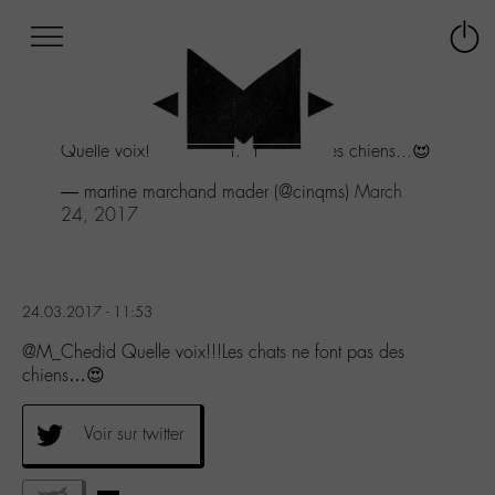
Afficher
Panneau de gestion des cookies
Labo
Connex
-
le
M-
menu
Aller
Quelle voix!!!Les chats ne font pas des chiens...😍
au
menu
— martine marchand mader (@cinqms)
March
Aller
24, 2017
au
contenu
Aller
à
24.03.2017 - 11:53
la
recherche
@M_Chedid Quelle voix!!!Les chats ne font pas des
chiens…😍
Voir sur twitter