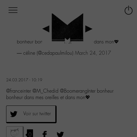
Afficher
Panneau de gestion des cookies
Labo
Connex
-
le
M-
menu
Aller
bonheur bonheur dans mes oreilles et dans mon💖
au
menu
— céline (@cedapaulmilou)
March 24, 2017
Aller
au
contenu
Aller
24.03.2017 - 10:19
à
la
@franceinter @M_Chedid @BoomerangInter bonheur
recherche
bonheur dans mes oreilles et dans mon💖
Voir sur twitter
0