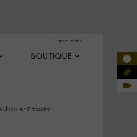
Espace membre
BOUTIQUE
euChedid
sur @franceinter