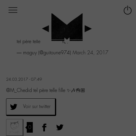
Afficher
Panneau de gestion des cookies
Labo
Connex
-
le
M-
menu
Aller
tel père telle fille ✨🎶👌🏼
au
menu
— maguy (@guitoune974)
March 24, 2017
Aller
au
contenu
Aller
24.03.2017 - 07:49
à
la
@M_Chedid tel père telle fille ✨🎶👌🏼
recherche
Voir sur twitter
0