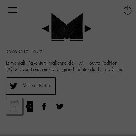
Afficher
Panneau de gestion des cookies
Labo
Connex
-
le
M-
menu
Aller
au
menu
23.03.2017 - 10:47
Aller
au
Lamomali, l’aventure malienne de – M – ouvre l’édition
contenu
2017 avec trois soirées au grand théâtre du 1er au 3 juin
Aller
à
Voir sur twitter
la
recherche
0