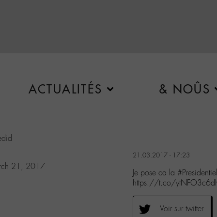
ACTUALITÉS
& NOÛS
did
21.03.2017 - 17:23
rch 21, 2017
Je pose ca la #Presiden
https://t.co/ytNFO3c6d
Voir sur twitter