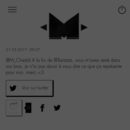
Afficher
Panneau de gestion des cookies
Labo
Connex
-
le
M-
menu
Aller
au
menu
21.03.2017 - 09:07
Aller
au
@M_Chedid A la fin de @Taratata, vous m’avez serré dans
contenu
vos bras, je n’ai pas réussi à vous dire ce que ça représente
Aller
pour moi, merci <3
à
la
Voir sur twitter
recherche
0