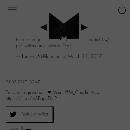
Afficher
Panneau de gestion des cookies
Labo
Connex
-
le
M-
menu
Aller
Encore un grand soir ❤ Merci
@M_Chedid
✨🌙
au
pic.twitter.com/m8EapcDgiP
menu
Aller
— Louise 🌙 (@louamalia)
March 21, 2017
au
contenu
Aller
à
21.03.2017 - 02:47
la
recherche
Encore un grand soir ❤ Merci @M_Chedid ✨🌙
https://t.co/m8EapcDgiP
Voir sur twitter