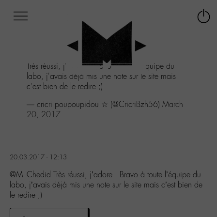
Afficher
Panneau de gestion des cookies
Labo
Connex
-
le
M-
menu
Aller
Très réussi, j'adore ! Bravo à toute l'équipe du
au
labo, j'avais déjà mis une note sur le site mais
menu
c'est bien de le redire ;)
Aller
au
— cricri poupoupidou ☆ (@CricriBzh56)
March
contenu
20, 2017
Aller
à
la
recherche
20.03.2017 - 12:13
@M_Chedid Très réussi, j’adore ! Bravo à toute l’équipe du
labo, j’avais déjà mis une note sur le site mais c’est bien de
le redire ;)