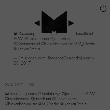
Afficher
Panneau de gestion des cookies
Labo
Connex
-
le
M-
menu
Aller
😀 Recording today
@Taratata
w/
@jdoreofficiel
au
@IAM
@texastheband
@JamesBlunt
menu
@Gaetanroussel
@BrokenBackMusic
@M_Chedid
Aller
@BleekerOfficial
...
au
contenu
— Emissions-tv.com (@AgenceCassandra)
March
Aller
20, 2017
à
la
recherche
20.03.2017 - 11:22
😀 Recording today @Taratata w/ @jdoreofficiel @IAM
@texastheband @JamesBlunt @Gaetanroussel
@BrokenBackMusic @M_Chedid @BleekerOfficial …