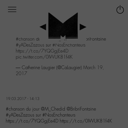
Afficher
Panneau de gestion des cookies
Labo
Connex
-
le
M-
menu
Aller
#chanson
du jour
@M_Chedid
@BribriFontaine
au
#yADesZazous
sur
#NosEnchanteurs
menu
https://t.co/7YQGgjEe4D
Aller
pic.twitter.com/0IWUK81f4K
au
contenu
— Catherine Laugier (@CaLaugier)
March 19,
Aller
2017
à
la
recherche
19.03.2017 - 14:13
#chanson du jour @M_Chedid @BribriFontaine
#yADesZazous sur #NosEnchanteurs
https://t.co/7YQGgjEe4D https://t.co/0IWUK81f4K